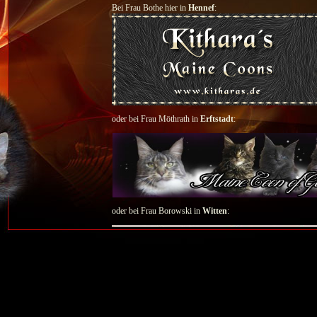
Bei Frau Bothe hier in
Hennef
:
oder bei Frau Möthrath in
Erftstadt
:
oder bei Frau Borowski in
Witten
:
Wir wünschen allen Kittenkäufern Besuchern unserer Seite