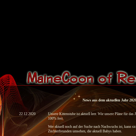
News aus dem aktuellen Jahr 202
22.12.2020
Unsere Kittenstube ist aktuell leer. Wie unsere Pläne für das 
100% fest.
Wer aktuell noch auf der Suche nach Nachwuchs ist, kann si
Züchterfreunden umsehen, die aktuell Babys haben.